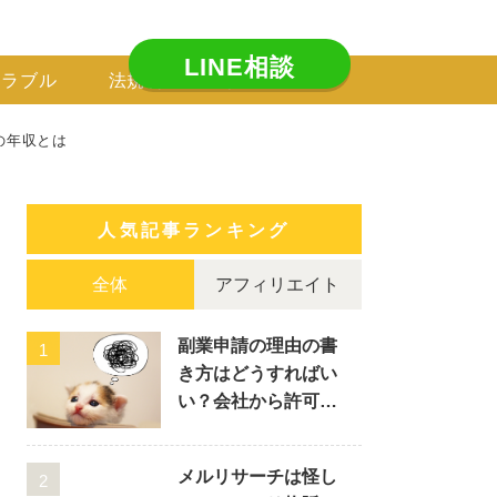
LINE相談
トラブル
法規制
副業
の年収とは
人気記事ランキング
全体
アフィリエイト
副業申請の理由の書
1
き方はどうすればい
い？会社から許可が
下りる例文を含めて
ご紹介！
メルリサーチは怪し
2