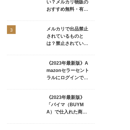
い？メルカリ物販の
おすすめ無料・有料
ツールの評判や使い
方を一挙にご紹介！
メルカリで出品禁止
3
されているものと
は？禁止されている
行為やNGワードま
とめ
《2023年最新版》A
mazonセラーセント
ラルにログインでき
ない場合に考えられ
る原因と対処方法と
《2023年最新版》
は？
「バイマ（BUYM
A）で仕入れた商品
が偽物だった！」と
ならないための偽物