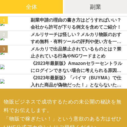
全体
副業
副業申請の理由の書き方はどうすればいい？
1
会社から許可が下りる例文を含めてご紹介！
メルリサーチは怪しい？メルカリ物販のおす
2
すめ無料・有料ツールの評判や使い方を一挙
にご紹介！
メルカリで出品禁止されているものとは？禁
3
止されている行為やNGワードまとめ
《2023年最新版》Amazonセラーセントラル
にログインできない場合に考えられる原因と
対処方法とは？
《2023年最新版》「バイマ（BUYMA）で仕
入れた商品が偽物だった！」とならないため
の偽物の見分け方と本物を購入するコツ
物販ビジネスで成功するための未公開の秘訣を無
料でお伝えします。
「物販で稼ぎたい！」という意欲のある方はぜひ